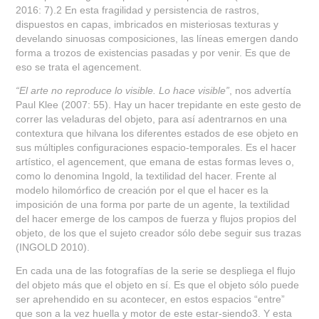
2016: 7).2 En esta fragilidad y persistencia de rastros,
dispuestos en capas, imbricados en misteriosas texturas y
develando sinuosas composiciones, las líneas emergen dando
forma a trozos de existencias pasadas y por venir. Es que de
eso se trata el agencement.
“El arte no reproduce lo visible. Lo hace visible”
, nos advertía
Paul Klee (2007: 55). Hay un hacer trepidante en este gesto de
correr las veladuras del objeto, para así adentrarnos en una
contextura que hilvana los diferentes estados de ese objeto en
sus múltiples configuraciones espacio-temporales. Es el hacer
artístico, el agencement, que emana de estas formas leves o,
como lo denomina Ingold, la textilidad del hacer. Frente al
modelo hilomórfico de creación por el que el hacer es la
imposición de una forma por parte de un agente, la textilidad
del hacer emerge de los campos de fuerza y flujos propios del
objeto, de los que el sujeto creador sólo debe seguir sus trazas
(INGOLD 2010).
En cada una de las fotografías de la serie se despliega el flujo
del objeto más que el objeto en sí. Es que el objeto sólo puede
ser aprehendido en su acontecer, en estos espacios “entre”
que son a la vez huella y motor de este estar-siendo
3
. Y esta