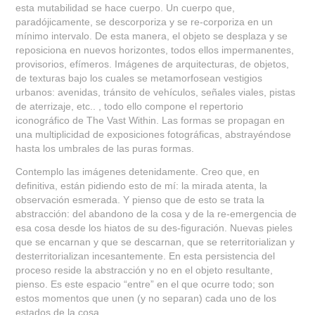
esta mutabilidad se hace cuerpo. Un cuerpo que,
paradójicamente, se descorporiza y se re-corporiza en un
mínimo intervalo. De esta manera, el objeto se desplaza y se
reposiciona en nuevos horizontes, todos ellos impermanentes,
provisorios, efímeros. Imágenes de arquitecturas, de objetos,
de texturas bajo los cuales se metamorfosean vestigios
urbanos: avenidas, tránsito de vehículos, señales viales, pistas
de aterrizaje, etc.. , todo ello compone el repertorio
iconográfico de The Vast Within. Las formas se propagan en
una multiplicidad de exposiciones fotográficas, abstrayéndose
hasta los umbrales de las puras formas.
Contemplo las imágenes detenidamente. Creo que, en
definitiva, están pidiendo esto de mí: la mirada atenta, la
observación esmerada. Y pienso que de esto se trata la
abstracción: del abandono de la cosa y de la re-emergencia de
esa cosa desde los hiatos de su des-figuración. Nuevas pieles
que se encarnan y que se descarnan, que se reterritorializan y
desterritorializan incesantemente. En esta persistencia del
proceso reside la abstracción y no en el objeto resultante,
pienso. Es este espacio “entre” en el que ocurre todo; son
estos momentos que unen (y no separan) cada uno de los
estados de la cosa.