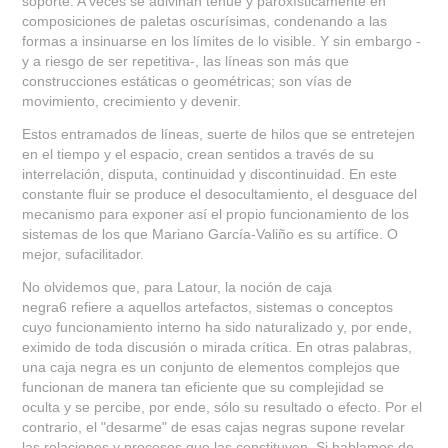
soporte. A veces se adivinan tenue y paroxísticamente en
composiciones de paletas oscurísimas, condenando a las
formas a insinuarse en los límites de lo visible. Y sin embargo -
y a riesgo de ser repetitiva-, las líneas son más que
construcciones estáticas o geométricas; son vías de
movimiento, crecimiento y devenir.
Estos entramados de líneas, suerte de hilos que se entretejen
en el tiempo y el espacio, crean sentidos a través de su
interrelación, disputa, continuidad y discontinuidad. En este
constante fluir se produce el desocultamiento, el desguace del
mecanismo para exponer así el propio funcionamiento de los
sistemas de los que Mariano García-Valiño es su artífice. O
mejor, sufacilitador.
No olvidemos que, para Latour, la noción de caja
negra
6
refiere a aquellos artefactos, sistemas o conceptos
cuyo funcionamiento interno ha sido naturalizado y, por ende,
eximido de toda discusión o mirada crítica. En otras palabras,
una caja negra es un conjunto de elementos complejos que
funcionan de manera tan eficiente que su complejidad se
oculta y se percibe, por ende, sólo su resultado o efecto. Por el
contrario, el "desarme" de esas cajas negras supone revelar
las relaciones y procesos que las constituyen. Si hablamos de